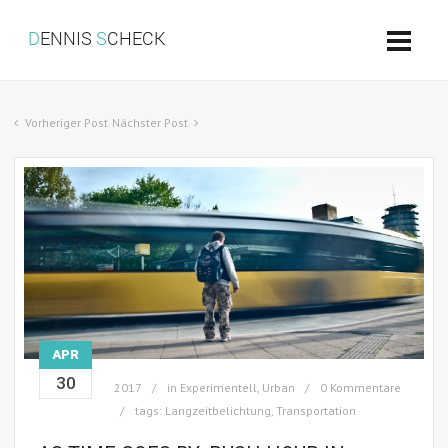
Vorheriger Post
Nächster Post
APR
30
2017
in
Experimentell
,
Urban
0 Kommentare
tags:
Langzeitbelichtung
,
Transportation